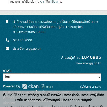
คุณสามารถเข้าถึงคลังทาง
API
(ให้ดู
คู่มือ API
).
สำนักงานปลัดกระทรวงพลังงาน ศูนย์เอ็นเนอร์ยี่คอมเพล็กซ์ อาคา
รบี 555/2 ถนนวิภาวดีรังสิต เขตจตุจักร แขวงจตุจักร
กรุงเทพมหานคร 10900
02 140 7000
data@energy.go.th
1846986
จำนวนผู้เข้าชม
www.energy.go.th
ภาษา
Powered by:
รุ่นโปรแกรม: 3.0.0
สนับสนุนระบบ Thai-GDC โดย สำนักงานสถิติแห่งชาติ
วันที่: 2025-06-
x
เว็บไซต์นี้ใช้ "คุกกี้" เพื่อวัตถุประสงค์ในการพัฒนาการเข้าถึงบริการของผู้ใช้ให้ดี
เว็บไซต์ที่
26
ยิ่งขึ้น หากต้องการเปิดใช้งานคุกกี้ โปรดคลิก "ยอมรับคุกกี้"
ระบบบัญชีข้อมูลภาครัฐ
เกี่ยวข้อง: