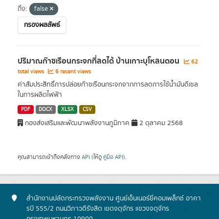
ถึง:
false
กรองผลลัพธ์
ปริมาณก๊าซเรือนกระจกที่ลดได้ บ้านเกาะบุโหลนดอน
62
total views
6 recent views
ค่าสัมประสิทธิ์การปล่อยก๊าซเรือนกระจกจากการลดการใช้น้ำมันดีเซล
ในการผลิตไฟฟ้า
PDF
DOCX
XLSX
CSV
กองส่งเสริมและพัฒนาพลังงานภูมิภาค
2 ตุลาคม 2568
คุณสามารถเข้าถึงคลังทาง
API
(ให้ดู
คู่มือ API
).
สำนักงานปลัดกระทรวงพลังงาน ศูนย์เอ็นเนอร์ยี่คอมเพล็กซ์ อาคา
รบี 555/2 ถนนวิภาวดีรังสิต เขตจตุจักร แขวงจตุจักร