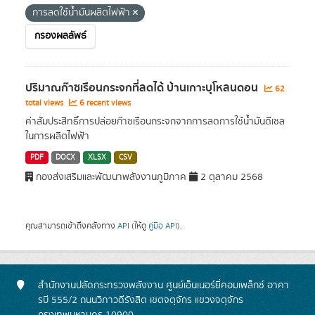
การลดใช้น้ำมันผลิตไฟฟ้า
กรองผลลัพธ์
ปริมาณก๊าซเรือนกระจกที่ลดได้ บ้านเกาะบุโหลนดอน
62
total views
6 recent views
ค่าสัมประสิทธิ์การปล่อยก๊าซเรือนกระจกจากการลดการใช้น้ำมันดีเซล
ในการผลิตไฟฟ้า
PDF
DOCX
XLSX
CSV
กองส่งเสริมและพัฒนาพลังงานภูมิภาค
2 ตุลาคม 2568
คุณสามารถเข้าถึงคลังทาง
API
(ให้ดู
คู่มือ API
).
สำนักงานปลัดกระทรวงพลังงาน ศูนย์เอ็นเนอร์ยี่คอมเพล็กซ์ อาคา
รบี 555/2 ถนนวิภาวดีรังสิต เขตจตุจักร แขวงจตุจักร