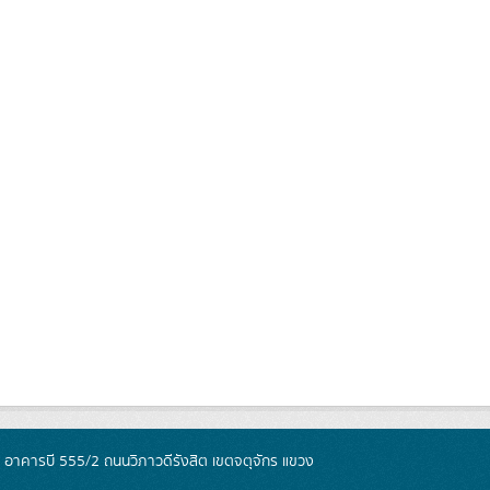
์ อาคารบี 555/2 ถนนวิภาวดีรังสิต เขตจตุจักร แขวง