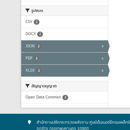
รูปแบบ
CSV
2
DOCX
2
JSON
x
2
PDF
x
2
XLSX
x
2
สัญญาอนุญาต
Open Data Common
2
สำนักงานปลัดกระทรวงพลังงาน ศูนย์เอ็นเนอร์ยี่คอมเพล็กซ
จตุจักร กรุงเทพมหานคร 10900