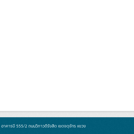
์ อาคารบี 555/2 ถนนวิภาวดีรังสิต เขตจตุจักร แขวง