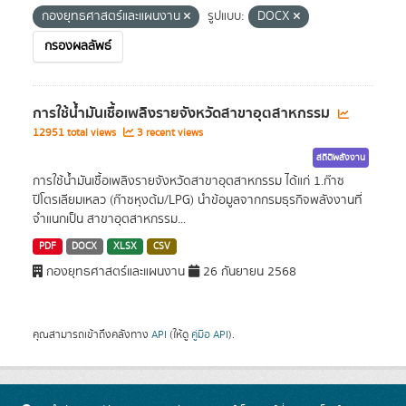
กองยุทธศาสตร์และแผนงาน
รูปแบบ:
DOCX
กรองผลลัพธ์
การใช้น้ำมันเชื้อเพลิงรายจังหวัดสาขาอุตสาหกรรม
12951 total views
3 recent views
สถิติพลังงาน
การใช้น้ำมันเชื้อเพลิงรายจังหวัดสาขาอุตสาหกรรม ได้แก่ 1.ก๊าซ
ปิโตรเลียมเหลว (ก๊าซหุงต้ม/LPG) นำข้อมูลจากกรมธุรกิจพลังงานที่
จำแนกเป็น สาขาอุตสาหกรรม...
PDF
DOCX
XLSX
CSV
กองยุทธศาสตร์และแผนงาน
26 กันยายน 2568
คุณสามารถเข้าถึงคลังทาง
API
(ให้ดู
คู่มือ API
).