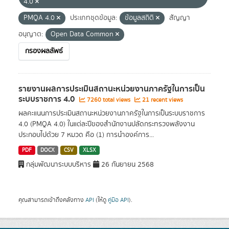
4.0
PMQA 4.0
ประเภทชุดข้อมูล:
ข้อมูลสถิติ
สัญญา
อนุญาต:
Open Data Common
กรองผลลัพธ์
รายงานผลการประเมินสถานะหน่วยงานภาครัฐในการเป็น
ระบบราชการ 4.0
7260 total views
21 recent views
ผลคะแนนการประเมินสถานะหน่วยงานภาครัฐในการเป็นระบบราชการ
4.0 (PMQA 4.0) ในแต่ละปีของสำนักงานปลัดกระทรวงพลังงาน
ประกอบไปด้วย 7 หมวด คือ (1) การนำองค์การ...
PDF
DOCX
CSV
XLSX
กลุ่มพัฒนาระบบบริหาร
26 กันยายน 2568
คุณสามารถเข้าถึงคลังทาง
API
(ให้ดู
คู่มือ API
).