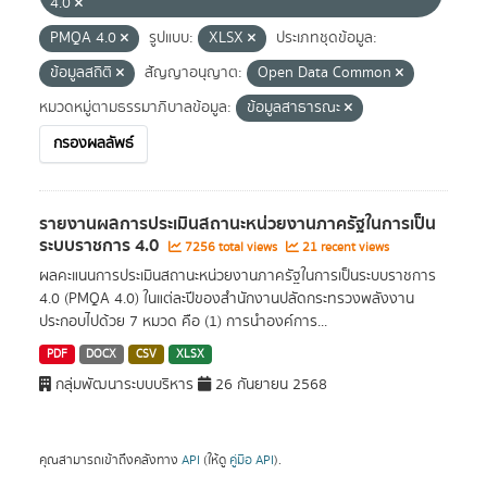
4.0
PMQA 4.0
รูปแบบ:
XLSX
ประเภทชุดข้อมูล:
ข้อมูลสถิติ
สัญญาอนุญาต:
Open Data Common
หมวดหมู่ตามธรรมาภิบาลข้อมูล:
ข้อมูลสาธารณะ
กรองผลลัพธ์
รายงานผลการประเมินสถานะหน่วยงานภาครัฐในการเป็น
ระบบราชการ 4.0
7256 total views
21 recent views
ผลคะแนนการประเมินสถานะหน่วยงานภาครัฐในการเป็นระบบราชการ
4.0 (PMQA 4.0) ในแต่ละปีของสำนักงานปลัดกระทรวงพลังงาน
ประกอบไปด้วย 7 หมวด คือ (1) การนำองค์การ...
PDF
DOCX
CSV
XLSX
กลุ่มพัฒนาระบบบริหาร
26 กันยายน 2568
คุณสามารถเข้าถึงคลังทาง
API
(ให้ดู
คู่มือ API
).