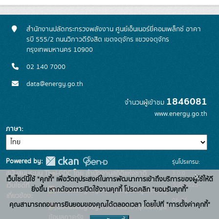
สำนักงานปลัดกระทรวงพลังงาน ศูนย์เอ็นเนอร์ยี่คอมเพล็กซ์ อาคา
รบี 555/2 ถนนวิภาวดีรังสิต เขตจตุจักร แขวงจตุจักร
กรุงเทพมหานคร 10900
02 140 7000
data@energy.go.th
1846081
จำนวนผู้เข้าชม
www.energy.go.th
ภาษา
Powered by:
รุ่นโปรแกรม:
3.0.0
สนับสนุนระบบ Thai-GDC โดย สำนักงานสถิติแห่งชาติ
x
เว็บไซต์นี้ใช้ "คุกกี้" เพื่อวัตถุประสงค์ในการพัฒนาการเข้าถึงบริการของผู้ใช้ให้ดี
วันที่: 2025-
เว็บไซต์ที่
ยิ่งขึ้น หากต้องการเปิดใช้งานคุกกี้ โปรดคลิก "ยอมรับคุกกี้"
ระบบบัญชีข้อมูลภาครัฐ
เกี่ยวข้อง:
06-26
คุณสามารถถอนการยินยอมของคุณได้ตลอดเวลา โดยไปที่ "การตั้งค่าคุกกี้"
บริการนามานุกรมบัญชี
ข้อมูลภาครัฐ