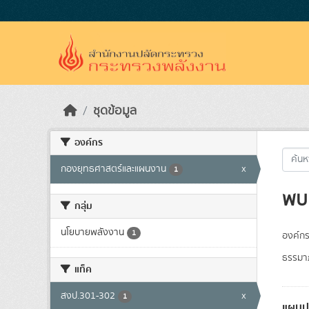
Skip to main content
ชุดข้อมูล
องค์กร
กองยุทธศาสตร์และแผนงาน
x
1
พบ 
กลุ่ม
นโยบายพลังงาน
1
องค์กร
ธรรมาภ
แท็ค
สงป.301-302
x
1
แผนป