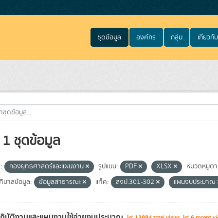
ชุดข้อมูล
องค์กร
กลุ่ม
เกี่ยวกับ
1 ชุดข้อมูล
:
กองยุทธศาสตร์และแผนงาน
รูปแบบ:
PDF
XLSX
หมวดหมู่ตา
ิบาลข้อมูล:
ข้อมูลสาธารณะ
แท็ค:
สงป.301-302
แผนงบประมาณ
ฏิบัติงานและแผนงานใช้จ่ายงบประมาณ
13884 total views
6 recent v