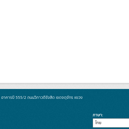
์ อาคารบี 555/2 ถนนวิภาวดีรังสิต เขตจตุจักร แขวง
ภาษา