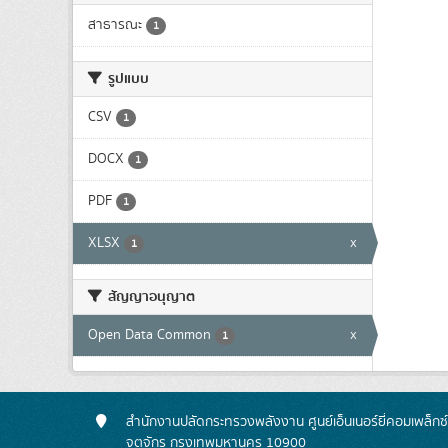
สาธารณะ
1
รูปแบบ
CSV
1
DOCX
1
PDF
1
XLSX
x
1
สัญญาอนุญาต
Open Data Common
x
1
สำนักงานปลัดกระทรวงพลังงาน ศูนย์เอ็นเนอร์ยี่คอมเพล็กซ
จตุจักร กรุงเทพมหานคร 10900