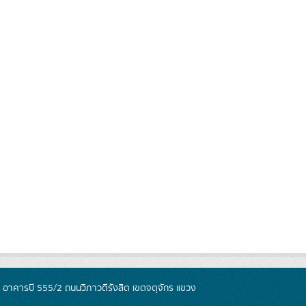
์ อาคารบี 555/2 ถนนวิภาวดีรังสิต เขตจตุจักร แขวง