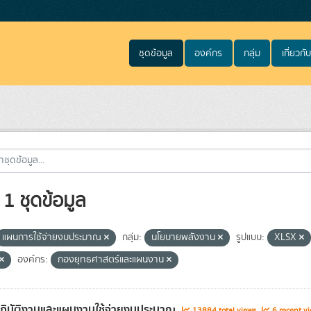
ชุดข้อมูล
องค์กร
กลุ่ม
เกี่ยวกับ
1 ชุดข้อมูล
แผนการใช้จ่ายงบประมาณ
กลุ่ม:
นโยบายพลังงาน
รูปแบบ:
XLSX
องค์กร:
กองยุทธศาสตร์และแผนงาน
ฏิบัติงานและแผนงานใช้จ่ายงบประมาณ
13884 total views
6 recent v