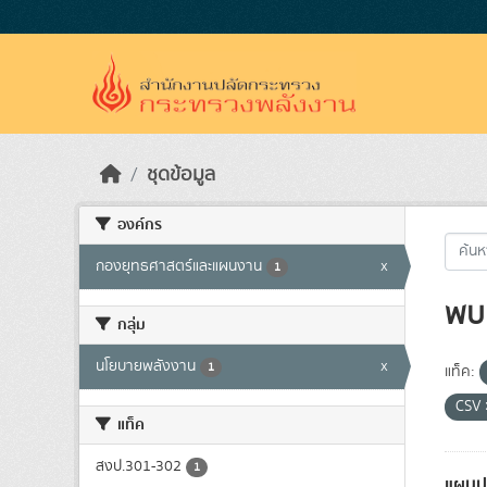
Skip to main content
ชุดข้อมูล
องค์กร
กองยุทธศาสตร์และแผนงาน
x
1
พบ 
กลุ่ม
นโยบายพลังงาน
x
1
แท็ค:
CSV
แท็ค
สงป.301-302
1
แผนป