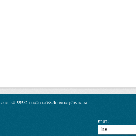
์ อาคารบี 555/2 ถนนวิภาวดีรังสิต เขตจตุจักร แขวง
ภาษา