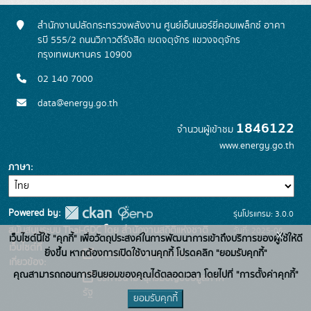
สำนักงานปลัดกระทรวงพลังงาน ศูนย์เอ็นเนอร์ยี่คอมเพล็กซ์ อาคา
รบี 555/2 ถนนวิภาวดีรังสิต เขตจตุจักร แขวงจตุจักร
กรุงเทพมหานคร 10900
02 140 7000
data@energy.go.th
1846122
จำนวนผู้เข้าชม
www.energy.go.th
ภาษา
Powered by:
รุ่นโปรแกรม: 3.0.0
สนับสนุนระบบ Thai-GDC โดย สำนักงานสถิติแห่งชาติ
วันที่: 2025-06-
x
เว็บไซต์นี้ใช้ "คุกกี้" เพื่อวัตถุประสงค์ในการพัฒนาการเข้าถึงบริการของผู้ใช้ให้ดี
เว็บไซต์ที่
26
ยิ่งขึ้น หากต้องการเปิดใช้งานคุกกี้ โปรดคลิก "ยอมรับคุกกี้"
ระบบบัญชีข้อมูลภาครัฐ
เกี่ยวข้อง:
คุณสามารถถอนการยินยอมของคุณได้ตลอดเวลา โดยไปที่ "การตั้งค่าคุกกี้"
บริการนามานุกรมบัญชีข้อมูลภาค
รัฐ
ยอมรับคุกกี้